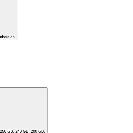
rbereich.
ität des Geräts aus. Eine "DensityClass" umfasst ähnliche Kapazitäten, z. B. 256 GB, 240 GB, 200 GB.