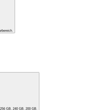
rbereich.
ität des Geräts aus. Eine "DensityClass" umfasst ähnliche Kapazitäten, z. B. 256 GB, 240 GB, 200 GB.