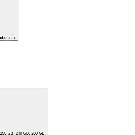
rbereich.
ität des Geräts aus. Eine "DensityClass" umfasst ähnliche Kapazitäten, z. B. 256 GB, 240 GB, 200 GB.