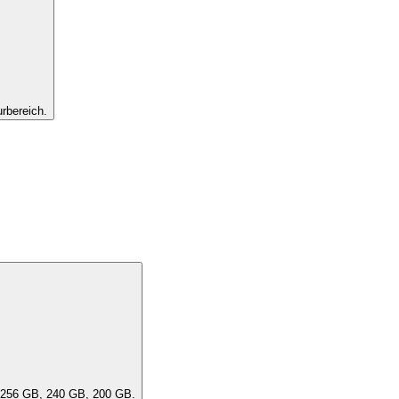
rbereich.
ität des Geräts aus. Eine "DensityClass" umfasst ähnliche Kapazitäten, z. B. 256 GB, 240 GB, 200 GB.