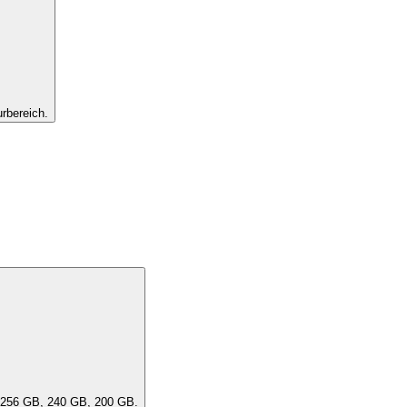
rbereich.
ität des Geräts aus. Eine "DensityClass" umfasst ähnliche Kapazitäten, z. B. 256 GB, 240 GB, 200 GB.