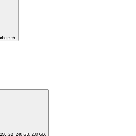
rbereich.
ität des Geräts aus. Eine "DensityClass" umfasst ähnliche Kapazitäten, z. B. 256 GB, 240 GB, 200 GB.